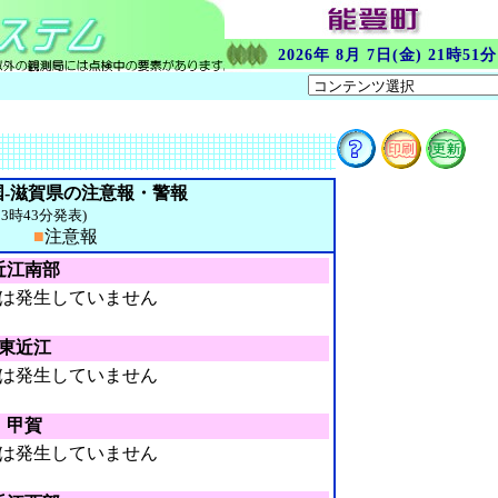
2026年 8月 7日(金) 21時51分
-滋賀県の注意報・警報
日23時43分発表)
報
■
注意報
近江南部
は発生していません
東近江
は発生していません
甲賀
は発生していません