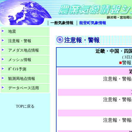
｜
｜
一般気象情報
能登町気象情報
地震
注意報・警報
注意報・警報
アメダス地点情報
近畿・中国・四国
( 3
メッシュ情報
■
警
ﾎﾟｲﾝﾄ予測
観測局地点情報
注意報・警報
データベース活用
注意報・警報
TOPに戻る
注意報・警報