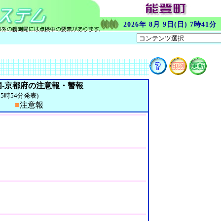
2026年 8月 9日(日) 7時41分
-京都府の注意報・警報
日15時54分発表)
報
■
注意報