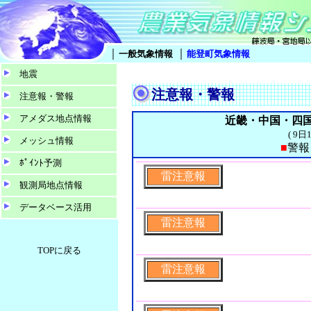
｜
｜
一般気象情報
能登町気象情報
地震
注意報・警報
注意報・警報
アメダス地点情報
近畿・中国・四国
( 9
メッシュ情報
■
警
ﾎﾟｲﾝﾄ予測
雷注意報
観測局地点情報
データベース活用
雷注意報
TOPに戻る
雷注意報