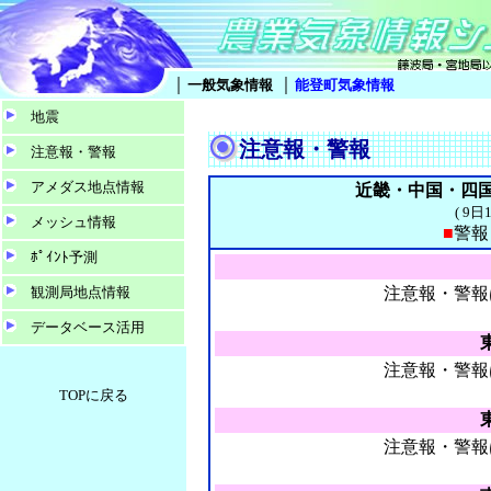
｜
｜
一般気象情報
能登町気象情報
地震
注意報・警報
注意報・警報
アメダス地点情報
近畿・中国・四国
( 9
メッシュ情報
■
警
ﾎﾟｲﾝﾄ予測
観測局地点情報
注意報・警報
データベース活用
注意報・警報
TOPに戻る
注意報・警報