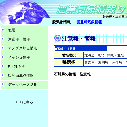
｜
｜
一般気象情報
能登町気象情報
地震
注意報・警報
注意報・警報
アメダス地点情報
■警報・注意報
地域選択
北海道
- 東北 -
関東・北陸
メッシュ情報
県選択
-
-
-
青森県
秋田県
岩手県
ﾎﾟｲﾝﾄ予測
石川県の警報・注意報
観測局地点情報
データベース活用
TOPに戻る