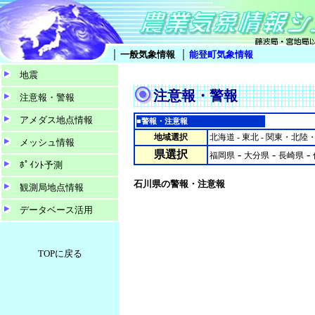
｜
｜
一般気象情報
能登町気象情報
地震
注意報・警報
注意報・警報
アメダス地点情報
■警報・注意報
地域選択
北海道
-
東北
-
関東・北陸
メッシュ情報
県選択
-
-
-
福岡県
大分県
長崎県
ﾎﾟｲﾝﾄ予測
石川県の警報・注意報
観測局地点情報
データベース活用
TOPに戻る